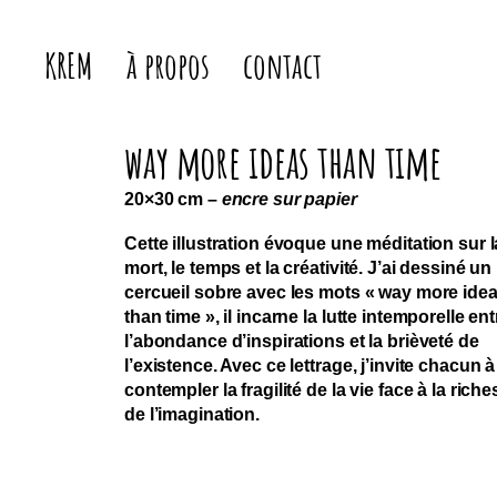
Kremerie
KREM
à propos
contact
w
ay more ideas than tim
20×30 cm –
encre sur papier
Cette illustration évoque une méditation sur l
mort, le temps et la créativité. J’ai dessiné un
cercueil sobre avec les mots « way more ide
than time », il incarne la lutte intemporelle ent
l’abondance d’inspirations et la brièveté de
l’existence. Avec ce lettrage, j’invite chacun à
contempler la fragilité de la vie face à la rich
de l’imagination.