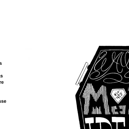
e
a
as
re
esse